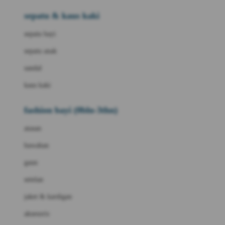
sepatu & kaus kaki
sepatu bayi
sepatu anak
sandal
kaus kaki
fashion bayi (0bln-3thn)
atasan
bawahan
gaun
setelan
jaket & kardigan
aksesoris