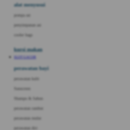
alat menyusui
pompa asi
penyimpanan asi
cooler bags
kursi makan
SLOT GACOR
perawatan bayi
perawatan kulit
Sunscreen
Shampo & Sabun
perawatan rambut
perawatan mulut
perawatan diri