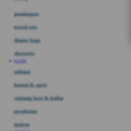
gendongan
travel cots
diaper bags
aksesoris
SLOT88
selimut
bantal & sprei
ranjang bayi & balita
perabotan
matras