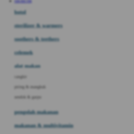
SBOBET88
botol
sterilizer & warmers
soothers & teethers
celemek
alat makan
cangkir
piring & mangkuk
sendok & garpu
pengolah makanan
makanan & multivitamin