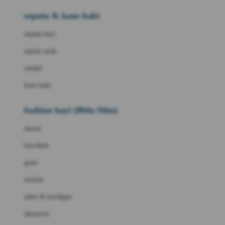
sepatu & kaus kaki
sepatu bayi
sepatu anak
sandal
kaus kaki
fashion bayi (0bln-3thn)
atasan
bawahan
gaun
setelan
jaket & kardigan
aksesoris