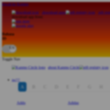
lewati ke Konten
download apps
gift reg
download app from:
Bahasa
ID
Toggle Nav
about Kanmo Circle
jitu777
A
B
C
D
E
F
G
H
Addo
Adidas