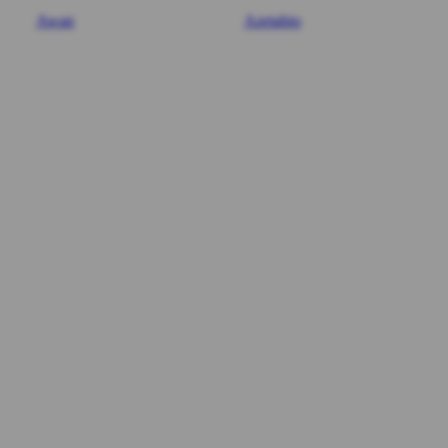
Awan
Azetabio