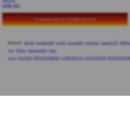
SITUS
rubik slot
© Copyright rubik slot. All Rights Reserved.
Related:
dhx4d
grandbet88
cici4d
sisusan88
visitorbet
master138
388he
slot
18toto
mangga2bet
situs
gacor
RAJA99
DEWAGAME88
GARUDA138
ELEVENS4D
KUDAEMAS