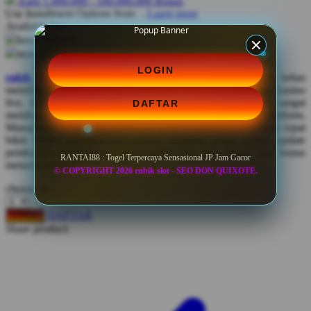
Earn
1.000.000
-
100.000.000
Bonus
Use Installment Options from
.
Laarn more
Q
Available for :
home delivery
QV Baby
store pickup
LOGIN
rubik slot
Begitu selesai register dan jadi anggota, kamu bebas
R
memilih hiburan dari slot, bingo, roulette, taruhan olahraga, kasino
live, hingga permainan meja. Tips beralih antar kategori sangat
DAFTAR
Real Shades
membantu agar kamu tidak bingung saat eksplorasi platform.
Manajemen akun yang sederhana serta deposit dan penarikan cepat
Red Castle
bikin semua transaksi jadi praktis. Pastikan selalu pantau update
pembaruan permainan terbaru untuk raih poin tinggi dan bonus
Ribbon Madness
RANTAI88 : Togel Terpercaya Sensasional JP Jam Gacor
menarik lainnya.
© COPYRIGHT 2026 rubik slot - SEO DON QUIXOTE.
S
choose qty
Sebamed
DAFTAR
LOGIN
Share product:
Silver Cross
Simply Idea
Skip Hop
Spectra