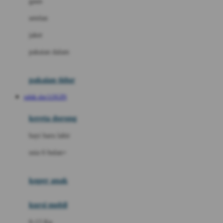
gaun
Dae Organics
setelan
Docare
jaket
Doona
pakaian dalam
Down To Earth
Drew
pakaian tidur
Dr. Brown's
rubik slot LOGIN
E
kereta dorong
ELC
bayi baru lahir
Ergobaby
usia 6 bulan+
Expert Care
koper anak
Ezyroller
kursi mobil
F
0-13 Kg