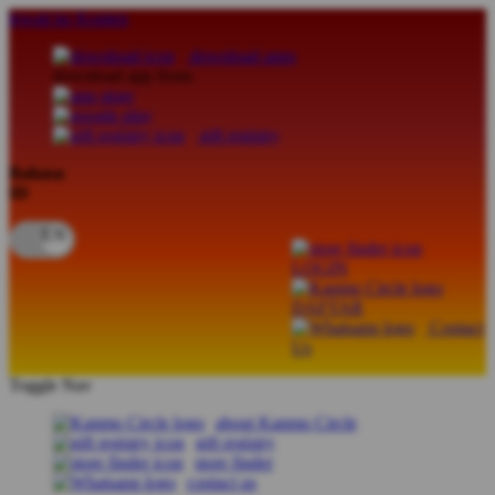
lewati ke Konten
download apps
download app from:
gift registry
Bahasa
ID
LOGIN
DAFTAR
Contact
Us
Toggle Nav
about Kanmo Circle
gift registry
store finder
contact us