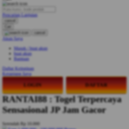
O
Pencarian Lanjutan
Oh Ma Grain
cancel
Okiedog
Cari
cancel
P
Akun Saya
Masuk / buat akun
Peachy
buat akun
Phil & Ted's
Bantuan
Philips Avent
Daftar Keinginan
Keranjang Saya
Pigeon
LOGIN
DAFTAR
Playgro
RANTAI88 : Togel Terpercaya
Poled Global
Sensasional JP Jam Gacor
Ponycycle
Puma
Serendah
Rp 10.000
Pureats