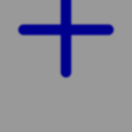
X
Xootz
Y
Yamatoya
Z
Zaxy
Zoggs
0-9
4Moms
59S