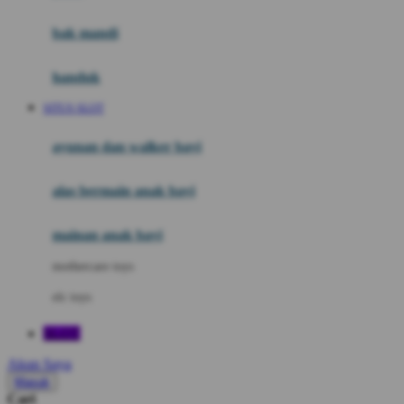
Mini Monkey
Moby
bak mandi
Momami
handuk
Mothercare
SITUS SLOT
Mustela
ayunan dan walker bayi
My Buddy Tag
My K
alas bermain anak bayi
N
mainan anak bayi
Naif
mothercare toys
Nike
elc toys
Nordic Natural
SLOT
Nuby
Akun Saya
Nuna
Masuk
Cari