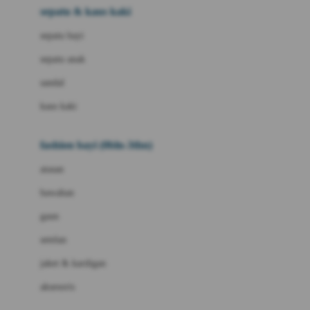
Beauty Barn
sepatu & kaus kaki
Bio Oil
sepatu bayi
Biolane
sepatu anak
Bite Fighters
sandal
Bizzi Growin
kaus kaki
Blackmores
fashion bayi (0bln-3thn)
Blooming Marvellous
atasan
Bonnels
bawahan
Bravado
gaun
Bruder
setelan
Brush Baby
jaket & kardigan
Buds Organics
aksesoris
Bugaboo