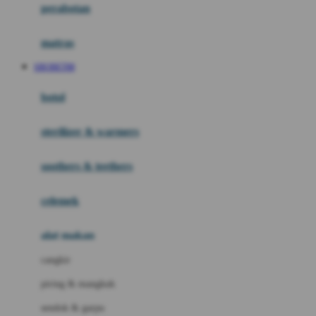
perabotan
Happy Tummy
Hauck
matras
Havaianas
SBOBET88
Hegen
botol
Hot Wheels
sterilizer & warmers
Hybrid
soothers & teethers
I
Inlacta DHA
celemek
Interlac
alat makan
Ivenet
cangkir
J
piring & mangkuk
Jack N Jill
sendok & garpu