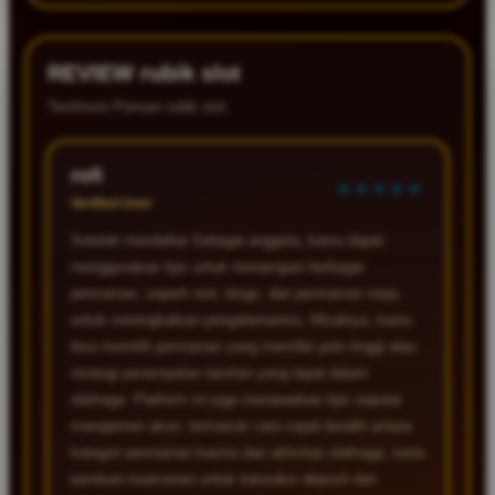
dapat memanfaatkan sepuluh tips untuk mengelola
menavigasi jenis permainan seperti slot dan table
Anda juga bisa menggunakan tips terbaru untuk
peringkat permainan untuk membuat pilihan lebih baik.
akunmu, selain itu belajar cara cepat beralih antara
games untuk meningkatkan pengalaman Anda,
memeriksa pembaruan permainan atau menemukan
Platform ini juga menyediakan tips untuk mengelola
permainan kasino dan aktivitas terkait olahraga, semua
misalnya, dengan memilih permainan yang memiliki
cara untuk meningkatkan pengalaman pengguna.
akun dengan cara cepat beralih antara kegiatan kasino
REVIEW rubik slot
dengan panduan keamanan yang jelas. Pengguna juga
poin tinggi gratis atau menggabungkan strategi dalam
dan olahraga, serta panduan aman untuk deposit dan
bisa melihat pembaruan permainan atau memakai
Testimoni Pemain rubik slot.
bingo. Platform ini menyediakan strategi untuk
penarikan. Pengguna bisa cek pembaruan permainan
strategi deposit cepat dan penarikan, serta menemukan
penggunaan efektif sports betting, seperti menganalisis
terbaru atau pakai tips untuk akses yang lebih cepat.
tips dan strateginya dalam platform untuk pengalaman
peringkat permainan atau mempelajari cara beralih
Aplikasi ini dirancang untuk mudah digunakan di
dina
bermain yang makin menyenangkan.
cepat antara kategori olahraga dan kasino sebagai
★★★★★
beragam perangkat, seperti smartphone dan komputer
Verified User
anggota baru. Anda juga bisa menemukan sepuluh tips
desktop, dengan alat manajemen akun untuk melacak
untuk mengelola akun secara aman, misal dengan
Setelah kamu mendaftar sebagai anggota, kamu dapat
poin dan aktivitas permainan. Platform ini berfokus
memeriksa pembaruan permainan terbaru di app Anda
menggunakan berbagai tips untuk menavigasi beragam
pada pengalaman pengguna yang menyenangkan dan
dan memastikan deposit and penarikan yang cepat dan
permainan, misalnya memilih game slot dengan poin
mudah dimengerti.
mudah. Secara keseluruhan, platform ini dirancang
tinggi atau menganalisis peringkat taruhan olahraga
untuk menjadi lebih ramah pengguna dengan
untuk mengambil keputusan lebih baik. Platform ini
memfasilitasi pengalaman bermain dengan tips dan
menyediakan strategi praktis untuk penggunaan efektif
strategi di setiap aspeknya seperti beralih antara game
dalam bingo dan olahraga, serta tips untuk mengelola
kasino dan sports betting.
akunmu dengan baik. Kamu bisa mempelajari cara
cepat beralih antara permainan kasino dan aktivitas
olahraga, dan mengikuti panduan untuk deposit dan