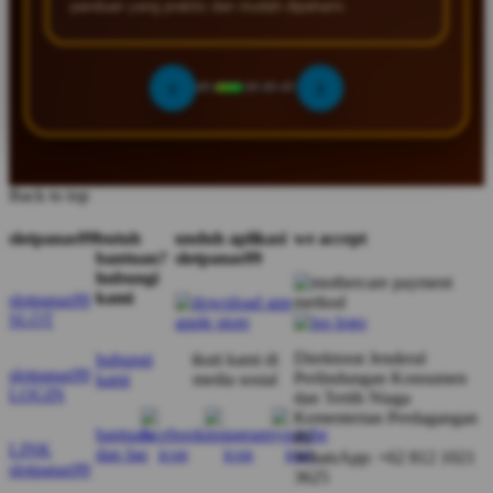
Back to top
slotpanas99
butuh
unduh aplikasi
we accept
bantuan?
slotpanas99
hubungi
kami
slotpanas99
SLOT
Direktorat Jenderal
hubungi
ikuti kami di
slotpanas99
Perlindungan Konsumen
kami
media sosial
LOGIN
dan Tertib Niaga
Kementerian Perdagangan
bantuan
RI
LINK
dan faq
WhatsApp: +62 812 1021
slotpanas99
3625
021-
slotpanas99
123456789
DAFTAR
24 Hours
slotpanas99
LINK
DAFTAR