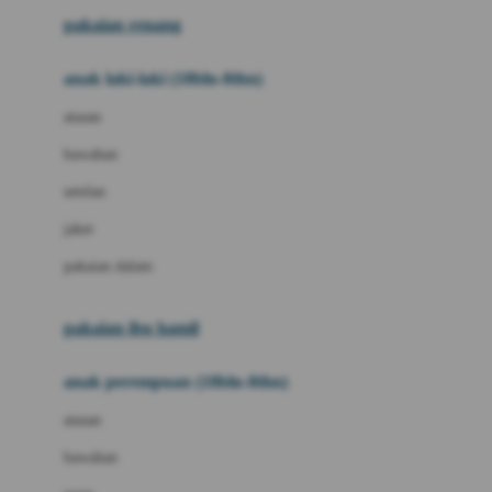
Buggygear
pakaian renang
Bumkins
anak laki-laki (18bln-8thn)
C
atasan
Cetaphil
bawahan
Chicco
setelan
Childlife
jaket
Clevamama
pakaian dalam
Cocolatte
Cottonseeds
pakaian ibu hamil
Cozy N Safe
anak perempuan (18bln-8thn)
Crane
atasan
Cybex
bawahan
D