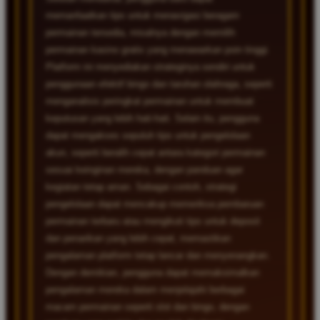
menggunakan tips untuk deposit dan penarikan yang
yang mudah!
aktivitas olahraga, dengan panduan keamanan yang
platform ini menyediakan berbagai tips dan strategi
lebih cepat.
jelas. Pengguna juga dapat mempelajari strategi
agar kamu bisa menavigasi permainan dengan lebih
penggunaan platform, misalnya dengan memeriksa
nyaman, misalnya memilih permainan kasino dengan
pembaruan permainan terbaru atau memahami tips
poin tinggi atau menganalisis peringkat pertandingan
untuk deposit dan penarikan dana yang lebih cepat.
olahraga untuk membuat keputusan taruhan yang
Dengan mengikuti tips ini, pengguna dapat menikmati
tepat. Platform ini juga menawarkan panduan praktis
pengalaman bermain game yang maksimal, baik itu
untuk mengelola akunmu secara efektif, seperti beralih
slot, bingo, atau berbagai macam permainan lainnya
cepat antara kategori permainan atau mengikuti update
yang tersedia.
terbaru di berbagai jenis permainannya. Selain itu,
kamu dapat menemukan tips untuk deposit dan
penarikan dana yang lebih mudah dan cepat, sehingga
pengalaman bermainmu semakin menyenangkan
‹
›