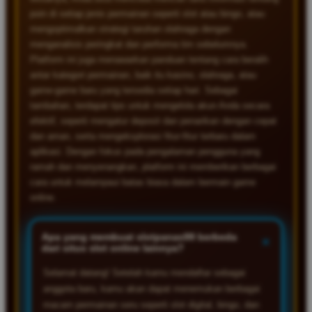
poin di setiap jenis permainan seperti slot atau bingo, atau
mengoptimalkan strategi taruhan olahraga dengan
menganalisis peringkat dan performa tim sebelumnya.
Platform ini juga menawarkan panduan tentang cara beralih
antar kategori permainan, baik itu kasino, olahraga, atau
game-game baru yang tersedia setiap hari. Sebagai
tambahan, terdapat tips untuk mengelola akun Anda secara
efektif, seperti mengatur deposit dan penarikan dengan cepat
dan aman, serta mengeksplorasi fitur-fitur terbaru dalam
aplikasi. Dengan fokus pada pengalaman pengguna yang
ramah dan menyenangkan, platform ini memberikan berbagai
cara untuk melampaui batas biasa dalam bermain game
online.
Apa yang membuat slotpanas99 berbeda
+
dari situs slot online lainnya?
Selamat datang! Setelah kamu mendaftar sebagai
anggota baru, kamu akan dapat menemukan berbagai
macam permainan seru seperti slot digital, bingo, dan