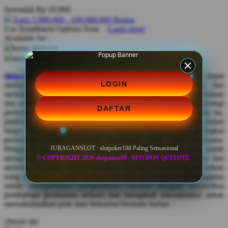
Serendah
Rp 10.000
Q
Earn
1.000.000
-
100.000.000
Bonus
Use Installment Options from
.
Laarn more
QV Baby
Available for :
home delivery
store pickup
R
slotpanas99
Setelah mendaftar sebagai anggota, pengguna dapat
Real Shades
LOGIN
mempelajari berbagai tips untuk menavigasi platform dan
memaksimalkan pengalaman mereka. Misalnya, pilihlah permainan
Red Castle
slot atau meja yang menawarkan poin tinggi atau pahami strategi
DAFTAR
permainannya untuk mendapatkan keuntungan optimal. Selain itu,
Ribbon Madness
platform ini menyediakan tips untuk penggunaan efektif dalam
bingo dan taruhan olahraga, seperti menganalisis peringkat
S
permainan untuk membuat keputusan yang lebih bijaksana.
JURAGANSLOT : slotpoker188 Paling Sensasional
Pengguna dapat dengan mudah mempelajari sepuluh cara untuk
Sebamed
mengelola akun, seperti beralih cepat antara kategori kasino dan
© COPYRIGHT 2026 slotpanas99 - SEO DON QUIXOTE.
aktivitas olahraga, disertai panduan tentang deposit dan penarikan
Silver Cross
yang aman dan cepat. Aplikasi ini juga memungkinkan pengguna
untuk memperbarui pengetahuan mereka dengan memeriksa
Simply Idea
pembaruan permainan terbaru dan mengikuti rekomendasi untuk
memaksimalkan poin atau frekuensi bermain harian.
Skip Hop
choose qty
Spectra