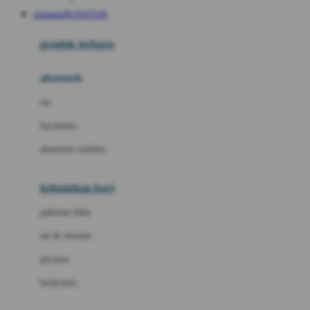
Awan
slotpanas99 DAFTAR
Azetabio
produk terbaru
B
aksesoris
Baabaasheepz
tas
Babiators
kacamata
Baby Dove
aksesoris rambut
Baby Jogger
Baby Rovega
kebutuhan bayi
Babybee
pakaian tidur
Banana Boat
set & terusan
Banz
piyama
Barbie
bodysuits
Beaba