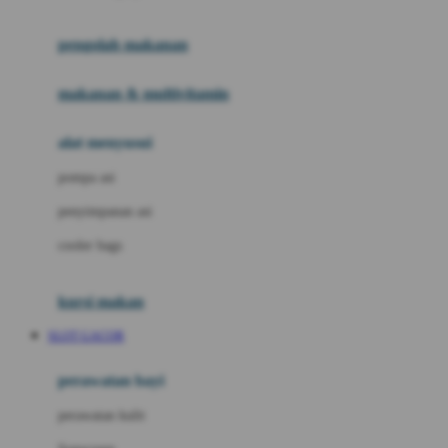
Joie
pengolah makanan
Joolz
Jujube
makanan & multivitamin
K
alat menyusui
Kiddycuts
pompa asi
Kumon
penyimpanan asi
L
cooler bags
Leapfrog
kursi makan
Leclerc
SLOT GACOR
Lee Vierra
Lillebaby
perawatan bayi
Little Bird Told Me
perawatan kulit
Little Miss Janis