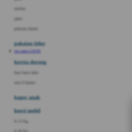
setelan
jaket
pakaian dalam
pakaian tidur
slot online LOGIN
kereta dorong
bayi baru lahir
usia 6 bulan+
koper anak
kursi mobil
0-13 Kg
0-36 Kg