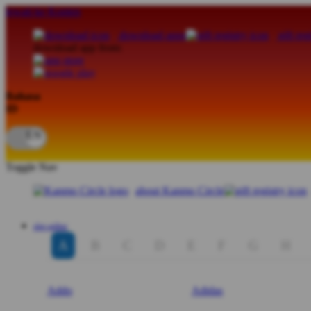
lewati ke Konten
download apps
gift reg
download app from:
Bahasa
ID
Toggle Nav
about Kanmo Circle
slot online
A
B
C
D
E
F
G
H
Addo
Adidas