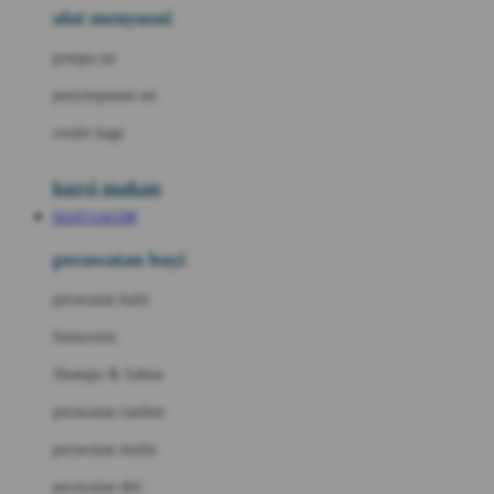
alat menyusui
pompa asi
penyimpanan asi
cooler bags
kursi makan
SLOT GACOR
perawatan bayi
perawatan kulit
Sunscreen
Shampo & Sabun
perawatan rambut
perawatan mulut
perawatan diri