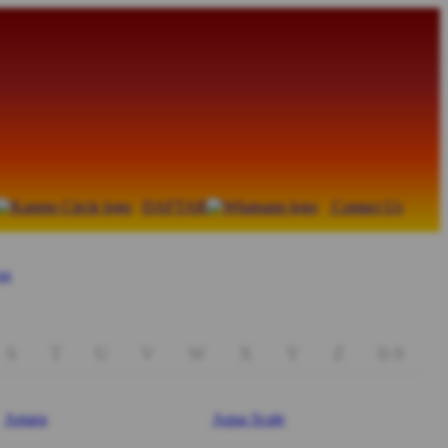
DAFTAR
Contact Us
us
S
T
U
V
W
X
Y
Z
0-9
Amara
Aqua Scale