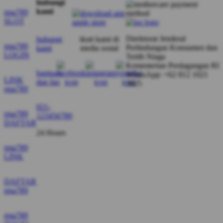
‹
›
Back to top
rma789
butuh
unduh aplikasi
we accept
bantuan?
rma789
hubungi
kami
rma789
SLOT
Direktorat Jenderal
hubungi
ikuti kami di
rma789
Perlindungan Konsumen dan
kami
media sosial
LOGIN
Tertib Niaga
Kementerian Perdagangan RI
bantuan
WhatsApp: +62 812 1021
LINK
dan faq
3625
rma789
021-
rma789
123456789
DAFTAR