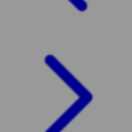
Twistshake
TY Toys
U
V
Veja
Vitaflow
Vtech
W
Waterland
Wellness