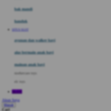
Mini Monkey
Moby
bak mandi
Momami
handuk
Mothercare
SITUS SLOT
Mustela
ayunan dan walker bayi
My Buddy Tag
My K
alas bermain anak bayi
N
mainan anak bayi
Naif
mothercare toys
Nike
elc toys
Nordic Natural
SLOT
Nuby
Akun Saya
Nuna
Masuk
Cari