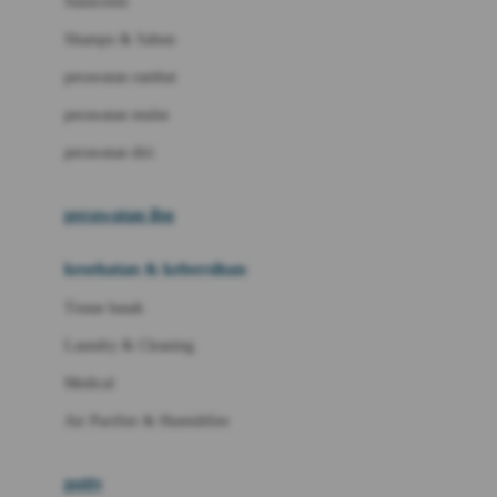
Sunscreen
London Taxi
Shampo & Sabun
Love To Dream
perawatan rambut
perawatan mulut
M
perawatan diri
Magformers
Mama's Choice
perawatan ibu
Mamas&Papas
kesehatan & kebersihan
Mamaway
Tissue basah
Maxi Cosi
Laundry & Cleaning
Megabloks
Medical
Micro
Air Purifier & Humidifier
MiDeer
Mimi & Lula
potty