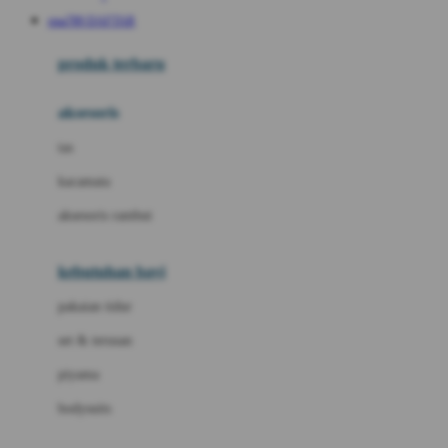
Awan
rma789 DAFTAR
Azetabio
produk terbaru
B
aksesoris
Baabaasheepz
tas
Babiators
kacamata
Baby Dove
aksesoris rambut
Baby Jogger
Baby Rovega
kebutuhan bayi
Babybee
pakaian tidur
Banana Boat
set & terusan
Banz
piyama
Barbie
bodysuits
Beaba