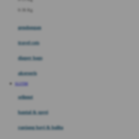
Felt So Sweet
0-36 Kg
Fisher Price
Flipper
gendongan
Friends Of Sally
travel cots
G
diaper bags
Gb
Geko
aksesoris
Graco
SLOT88
Gund
selimut
H
bantal & sprei
Habbie
Haenim
ranjang bayi & balita
Happy Horse