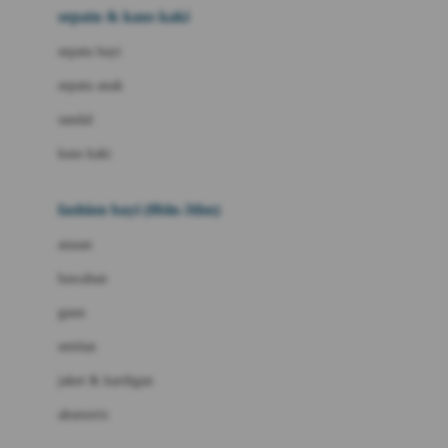
Beauty Barn
sepatu & kaus kaki
Bio Oil
sepatu bayi
Biolane
sepatu anak
Bite Fighters
sandal
Bizzi Growin
kaus kaki
Blackmores
fashion bayi (0bln-3thn)
Blooming Marvellous
atasan
Bonnels
bawahan
Bravado
gaun
Bruder
setelan
Brush Baby
jaket & kardigan
Buds Organics
aksesoris
Bugaboo