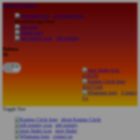
lewati ke Konten
download apps
download app from:
gift registry
Bahasa
ID
LOGIN
DAFTAR
Contact
Us
Toggle Nav
about Kanmo Circle
gift registry
store finder
contact us