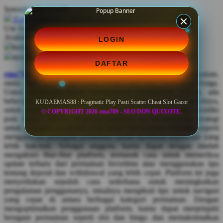
Serendah
Rp 10.000
Q
Earn
1.000.000
-
100.000.000
Bonus
Use Installment Options from
.
Laarn more
QV Baby
Available for :
LOGIN
home delivery
store pickup
R
DAFTAR
rma789
Platform ini menyediakan berbagai macam permainan,
Real Shades
mulai dari slot hingga meja, bingo, dan juga taruhan olahraga.
Untuk membantu kamu mendapatkan pengalaman terbaik, ada
Red Castle
beberapa tips dan strategi yang bisa kamu gunakan. Contohnya,
KUDAEMAS88 : Pragmatic Play Pasti Scatter Cheat Slot Gacor
untuk permainan slot, kamu bisa memilih permainan yang memiliki
Ribbon Madness
© COPYRIGHT 2026 rma789 - SEO DON QUIXOTE.
poin tinggi. Secara tambahan, platform ini menawarkan strategi
untuk penggunaan efektif pada bingo dan taruhan olahraga, seperti
S
menganalisis peringkat permainan untuk membuat keputusan yang
lebih hati-hati. Sebagai anggota, kamu dapat dengan mudah
Sebamed
mengakses fitur-fitur platform, termasuk cara untuk memeriksa
update terbaru dari permainan favoritmu atau menggunakan tips
Silver Cross
tentang deposit dan withdrawal yang lebih cepat. Platform ini juga
menyediakan sepuluh cara sederhana untuk meningkatkan
Simply Idea
pengalaman penggunanya, misalnya mengikuti tips untuk navigasi
yang cepat di antara berbagai kategori permainan. Dengan
Skip Hop
mengoptimalkan penggunaan platform, kamu dapat menjelajahi
beragam permainan seperti slot dan bingo dan memaksimalkan
Spectra