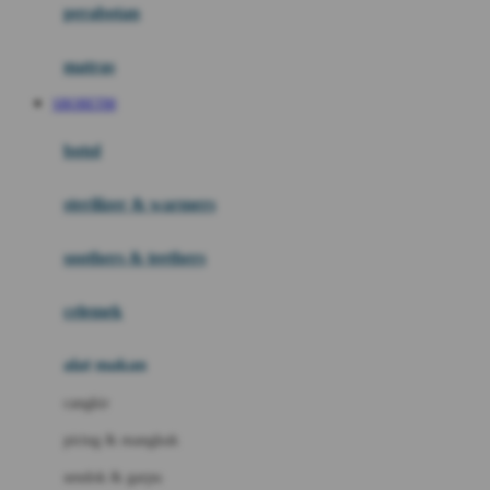
perabotan
Happy Tummy
Hauck
matras
Havaianas
SBOBET88
Hegen
botol
Hot Wheels
sterilizer & warmers
Hybrid
soothers & teethers
I
Inlacta DHA
celemek
Interlac
alat makan
Ivenet
cangkir
J
piring & mangkuk
Jack N Jill
sendok & garpu